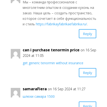
Мы – команда профессионалов с
многолетним опытом в создании кухонь на
заказ. Наша цель – создать пространство,
которое сочетает в себе функциональность
и стиль
https://fabrikayfabrikaefabrika.ru/
.
Reply
can i purchase tenormin price
on 16 Sep
2024 at 11:05
get generic tenormin without insurance
Reply
samaraFiera
on 16 Sep 2024 at 11:27
шлюхи самара 1500
Reply