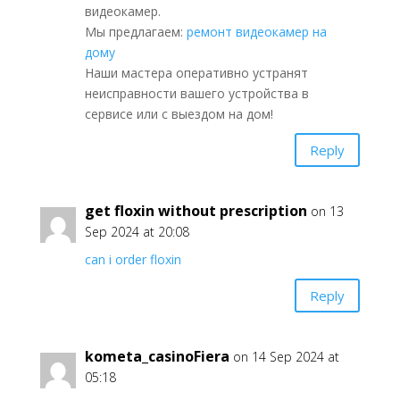
видеокамер.
Мы предлагаем:
ремонт видеокамер на
дому
Наши мастера оперативно устранят
неисправности вашего устройства в
сервисе или с выездом на дом!
Reply
get floxin without prescription
on 13
Sep 2024 at 20:08
can i order floxin
Reply
kometa_casinoFiera
on 14 Sep 2024 at
05:18