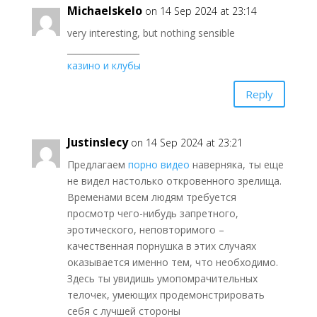
Michaelskelo
on 14 Sep 2024 at 23:14
very interesting, but nothing sensible
_________________
казино и клубы
Reply
Justinslecy
on 14 Sep 2024 at 23:21
Предлагаем
порно видео
наверняка, ты еще
не видел настолько откровенного зрелища.
Временами всем людям требуется
просмотр чего-нибудь запретного,
эротического, неповторимого –
качественная порнушка в этих случаях
оказывается именно тем, что необходимо.
Здесь ты увидишь умопомрачительных
телочек, умеющих продемонстрировать
себя с лучшей стороны