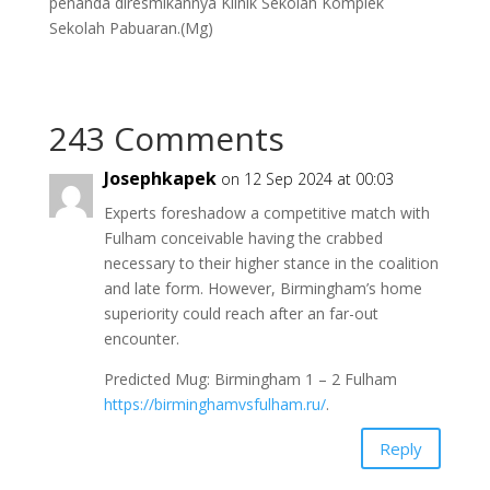
penanda diresmikannya Klinik Sekolah Komplek
Sekolah Pabuaran.(Mg)
243 Comments
Josephkapek
on 12 Sep 2024 at 00:03
Experts foreshadow a competitive match with
Fulham conceivable having the crabbed
necessary to their higher stance in the coalition
and late form. However, Birmingham’s home
superiority could reach after an far-out
encounter.
Predicted Mug: Birmingham 1 – 2 Fulham
https://birminghamvsfulham.ru/
.
Reply