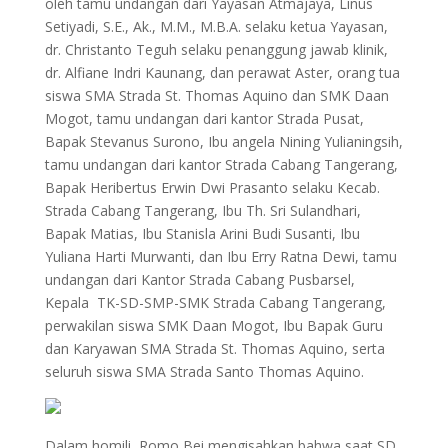
oleh tamu undangan dari Yayasan Atmajaya, Linus
Setiyadi, S.E., Ak., M.M., M.B.A. selaku ketua Yayasan,
dr. Christanto Teguh selaku penanggung jawab klinik,
dr. Alfiane Indri Kaunang, dan perawat Aster, orang tua
siswa SMA Strada St. Thomas Aquino dan SMK Daan
Mogot, tamu undangan dari kantor Strada Pusat,
Bapak Stevanus Surono, Ibu angela Nining Yulianingsih,
tamu undangan dari kantor Strada Cabang Tangerang,
Bapak Heribertus Erwin Dwi Prasanto selaku Kecab.
Strada Cabang Tangerang, Ibu Th. Sri Sulandhari,
Bapak Matias, Ibu Stanisla Arini Budi Susanti, Ibu
Yuliana Harti Murwanti, dan Ibu Erry Ratna Dewi, tamu
undangan dari Kantor Strada Cabang Pusbarsel,
Kepala TK-SD-SMP-SMK Strada Cabang Tangerang,
perwakilan siswa SMK Daan Mogot, Ibu Bapak Guru
dan Karyawan SMA Strada St. Thomas Aquino, serta
seluruh siswa SMA Strada Santo Thomas Aquino.
Dalam homili, Romo Bei mengisahkan bahwa saat SD