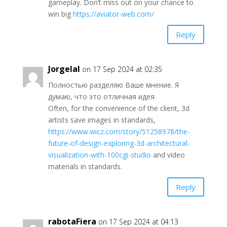
gameplay. Don’t miss out on your chance to
win big
https://aviator-web.com/
Reply
Jorgelal
on 17 Sep 2024 at 02:35
Полностью разделяю Ваше мнение. Я
думаю, что это отличная идея.
Often, for the convenience of the client, 3d
artists save images in standards,
https://www.wicz.com/story/51258978/the-
future-of-design-exploring-3d-architectural-
visualization-with-100cgi-studio
and video
materials in standards.
Reply
rabotaFiera
on 17 Sep 2024 at 04:13