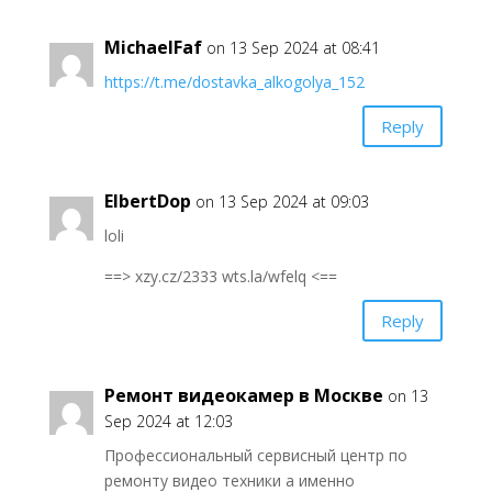
MichaelFaf
on 13 Sep 2024 at 08:41
https://t.me/dostavka_alkogolya_152
Reply
ElbertDop
on 13 Sep 2024 at 09:03
loli
==> xzy.cz/2333 wts.la/wfelq <==
Reply
Ремонт видеокамер в Москве
on 13
Sep 2024 at 12:03
Профессиональный сервисный центр по
ремонту видео техники а именно