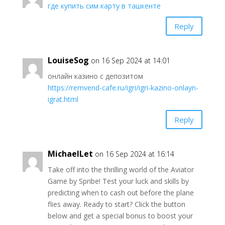
где купить сим карту в ташкенте
Reply
LouiseSog
on 16 Sep 2024 at 14:01
онлайн казино с депозитом
https://remvend-cafe.ru/igri/igri-kazino-onlayn-
igrat.html
Reply
MichaelLet
on 16 Sep 2024 at 16:14
Take off into the thrilling world of the Aviator
Game by Spribe! Test your luck and skills by
predicting when to cash out before the plane
flies away. Ready to start? Click the button
below and get a special bonus to boost your