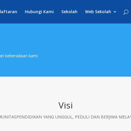
daftaran
Hubungi Kami
Sekolah
Web Sekolah
ari keberadaan kami
Visi
UNITASPENDIDIKAN YANG UNGGUL, PEDULI DAN BERJIWA MELA