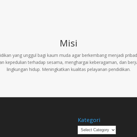
Misi
dikan yang unggul bagi kaum muda agar berkembang menjadi pribadi 
kan kepedulian terhadap sesama, menghargai keberagaman, dan berju
lingkungan hidup. Meningkatkan kualitas pelayanan pendidikan.
Kategori
Kategori