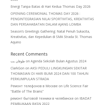
Energi Tanpa Batas di Hari Kedua Thomas Day 2026
OPENING CEREMONIAL THOMAS DAY 2026 :
PENGINTEGRASIAN NILAI SPORTIVITAS, KREATIVITAS
DAN PERSAHABATAN DALAM AJANG LOMBA
Season’s Greetings Gathering: Natal Penuh Sukacita,
Kreativitas, dan Kepedulian di SMA Strada St. Thomas
Aquino
Recent Comments
طوفان بت
on
Agenda Sekolah Bulan Agustus 2024
ClarkGon
on
AKSI PEDULI LINGKUNGAN SEKITAR
THOMASIAN DI HARI BUMI 2024 DAN 100 TAHUN
PERKUMPULAN STRADA
Ремонт телефонов в Москве
on
Life Science Fair
“Battle of The Brains”
ремонт бытовой техники в челябинске
on
IBADAT
PEMBUKAAN BKSN 2022