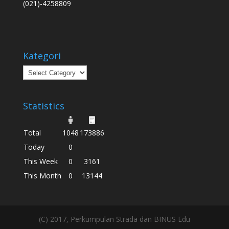
(021)-4258809
Kategori
Kategori
Statistics
Total
1048
173886
Today
0
This Week
0
3161
This Month
0
13144
(C) 2017, Perkumpulan Strada dan BINUS Edu